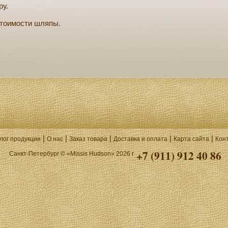
ру.
 стоимости шляпы.
|
|
|
|
|
лог продукции
О нас
Заказ товара
Доставка и оплата
Карта сайта
Кон
+7 (911) 912 40 86
Санкт-Петербург © «Missis Hudson» 2026 г